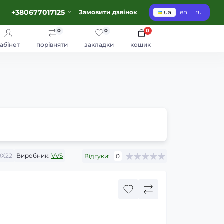
+380677017125
Замовити дзвінок
ua
en
ru
0
0
0
абінет
порівняти
закладки
кошик
Х22
Виробник:
VVS
Відгуки:
0