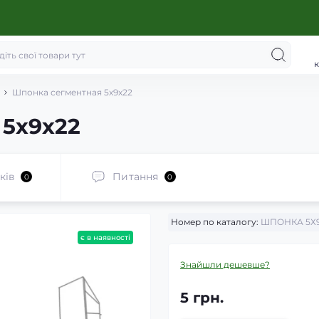
к
Шпонка сегментная 5х9х22
 5х9х22
ків
Питання
0
0
Номер по каталогу:
ШПОНКА 5Х9
є в наявності
Знайшли дешевше?
5 грн.