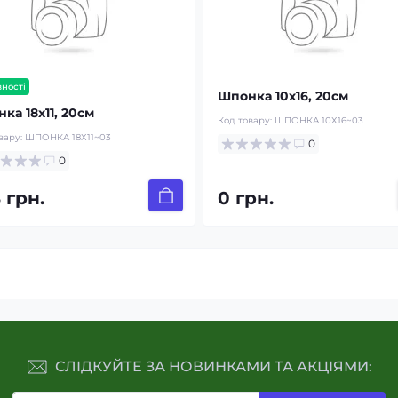
вності
Шпонка 10х16, 20см
ка 18х11, 20см
Код товару:
ШПОНКА 10Х16~03
вару:
ШПОНКА 18Х11~03
0
0
 грн.
0 грн.
СЛІДКУЙТЕ ЗА НОВИНКАМИ ТА АКЦІЯМИ: