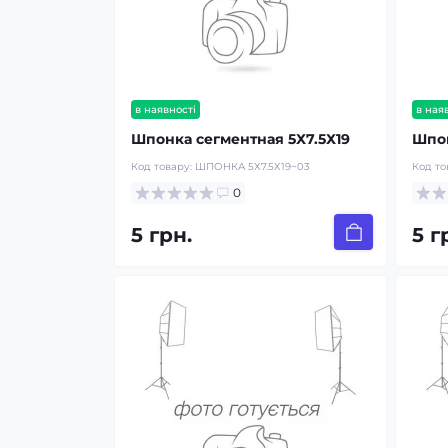
в наявності
в ная
Шпонка сегментная 5Х7.5Х19
Шпон
Код товару:
ШПОНКА 5Х7.5Х19~03
Код то
0
5 грн.
5 г