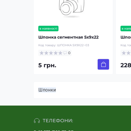
в наявності
в ная
Шпонка сегментная 5х9х22
Шпон
Код товару:
ШПОНКА 5Х9Х22~03
Код то
0
5 грн.
228
Шпонки
ТЕЛЕФОНИ: