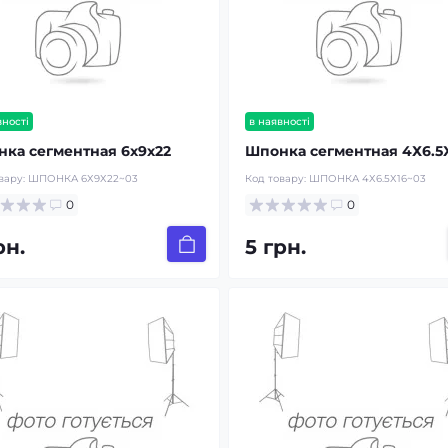
вності
в наявності
ка сегментная 6х9х22
Шпонка сегментная 4Х6.5
вару:
ШПОНКА 6Х9Х22~03
Код товару:
ШПОНКА 4Х6.5Х16~03
0
0
рн.
5 грн.