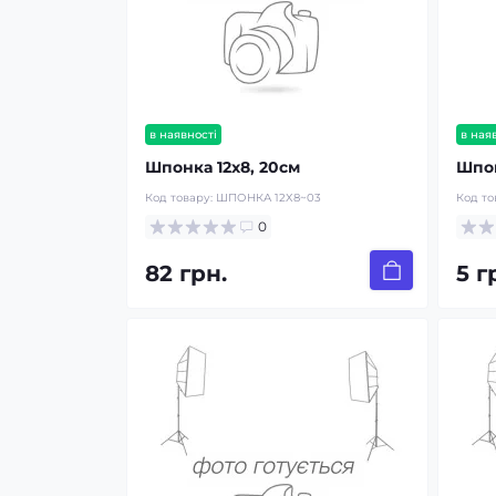
в наявності
в ная
Шпонка 12х8, 20см
Шпон
Код товару:
ШПОНКА 12Х8~03
Код то
0
82 грн.
5 г