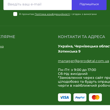
Підпишіться
Я прочитав
Політика конфіденційності
і згоден з вимогами
УЛЯРНЕ
КОНТАКТИ ТА АДРЕСА
Україна, Чернівецька област
іка
Хотинська 9
manager@agrodetal.com.ua
Пн-Пт: з 9:00 до 17:00
Сб-Нд: вихідний
*Замовлення через сайт п
цілодобово та будуть опрац
черги в найближчий робоч