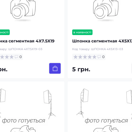
вності
в наявності
ка сегментная 4Х7.5Х19
Шпонка сегментная 4Х5Х1
вару:
ШПОНКА 4Х7.5Х19~03
Код товару:
ШПОНКА 4Х5Х13~03
0
0
рн.
5 грн.