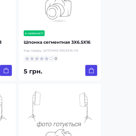
в наявності
3
Шпонка сегментная 3Х6.5Х16
Код товару:
ШПОНКА 3Х6.5Х16~03
0
5 грн.