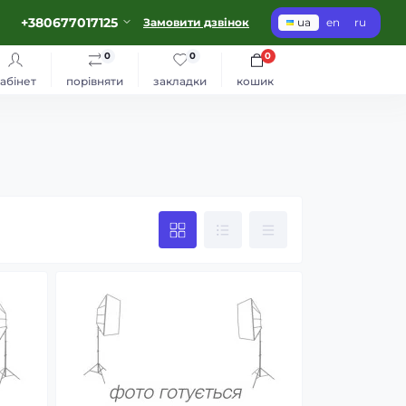
+380677017125
Замовити дзвінок
ua
en
ru
0
0
0
абінет
порівняти
закладки
кошик