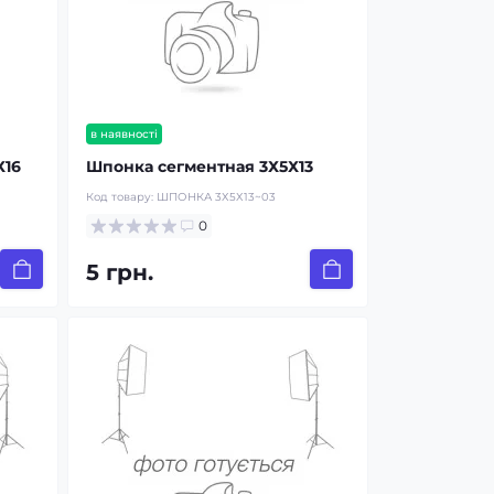
в наявності
Х16
Шпонка сегментная 3Х5Х13
Код товару:
ШПОНКА 3Х5Х13~03
0
5 грн.